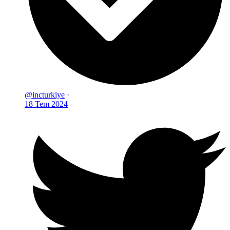
@incturkiye
·
18 Tem 2024