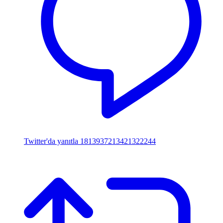
Twitter'da yanıtla 1813937213421322244