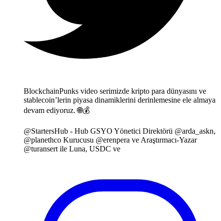
BlockchainPunks video serimizde kripto para dünyasını ve
stablecoin’lerin piyasa dinamiklerini derinlemesine ele almaya
devam ediyoruz. 🌐💰
@StartersHub - Hub GSYO Yönetici Direktörü @arda_askn,
@planethco Kurucusu @erenpera ve Araştırmacı-Yazar
@turansert ile Luna, USDC ve